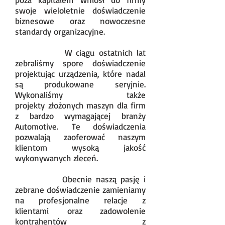
swoje wieloletnie doświadczenie
biznesowe oraz nowoczesne
standardy organizacyjne.
Krzysztof Siłuch
W ciągu ostatnich lat
zebraliśmy spore doświadczenie
projektując urządzenia, które nadal
są produkowane seryjnie.
Konstruktor z
Wykonaliśmy także
wieloletnim doświadczeniem w budowie
projekty złożonych maszyn dla firm
maszyn i urządzeń. Autor projektów
z bardzo wymagającej branży
urządzeń nadal produkowanych
Automotive. Te doświadczenia
seryjnie oraz zarejestrowanych wzorów
pozwalają zaoferować naszym
użytkowych. Entuzjasta mechaniki i
klientom wysoką jakość
automatyki.
wykonywanych zleceń.
Obecnie naszą pasję i
zebrane doświadczenie zamieniamy
na profesjonalne relacje z
klientami oraz zadowolenie
kontrahentów z