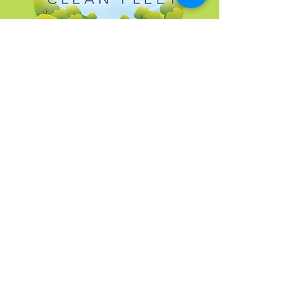
Dbamy o środowisko
naturalne
Pod wieloma względami dbamy o
środowisko naturalne. Nasza flota
składa się z nowych samochodów
spełniających najwyższe normy emisji
spalin EURO 6. Stosując wysokiej klasy
paliwa marki SHELL zostaliśmy
uhonorowani tytułem Clean Advanage
Clean Fleet.