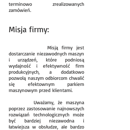
terminowo zrealizowanych
zamówień.
Mari Alhamoud
Misja firmy:
Biznesmen prowadzący od kilkunastu la
t świetnie prosperujące
Misją firmy jest
przedsiębiorstwa, bazujące
dostarczanie niezawodnych maszyn
na nowoczesnych rozwiązaniach
i urządzeń, które podniosą
organizacyjnych.
wydajność i efektywność firm
produkcyjnych, a dodatkowo
pozwolą naszym odbiorcom chwalić
się efektownym parkiem
maszynowym przed klientami.
Uważamy, że maszyna
poprzez zastosowanie najnowszych
rozwiązań technologicznych może
być bardziej niezawodna i
łatwiejsza w obsłudze, ale bardzo