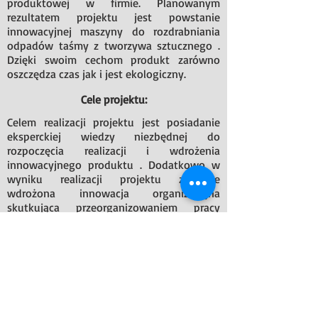
produktowej w firmie. Planowanym
rezultatem projektu jest powstanie
innowacyjnej maszyny do rozdrabniania
odpadów taśmy z tworzywa sztucznego .
Dzięki swoim cechom produkt zarówno
oszczędza czas jak i jest ekologiczny.
Cele projektu:
Celem realizacji projektu jest posiadanie
eksperckiej wiedzy niezbędnej do
rozpoczęcia realizacji i wdrożenia
innowacyjnego produktu . Dodatkowo w
wyniku realizacji projektu zostanie
wdrożona innowacja organizacyjna
skutkująca przeorganizowaniem pracy
zespołu wnioskodawcy i stworzeniem
nowego działu
zajmującego się produkcją
seryjną. Stanie się tak m.in. dzięki:
powiększenie przestrzeni laboratoryjnej i
biurowej, uzyskaniu dostępu do wiedzy
eksperckiej.